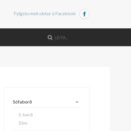
Fylgstu með okkur á Facebook
Sófaborð
S-borð
Elov