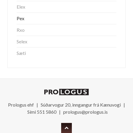
Elex
Pex
Rxo
Selex
Sæti
Prologus ehf | Súðarvogur 20, inngangur frá Kænuvogi |
Sími 551 5860 |
prologus@prologus.is