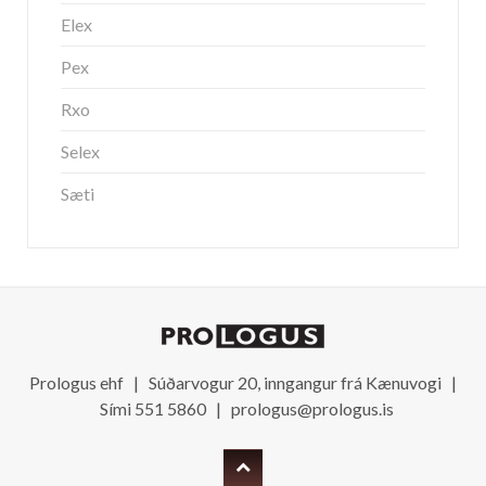
Elex
Pex
Rxo
Selex
Sæti
Prologus ehf | Súðarvogur 20, inngangur frá Kænuvogi |
Sími 551 5860 |
prologus@prologus.is