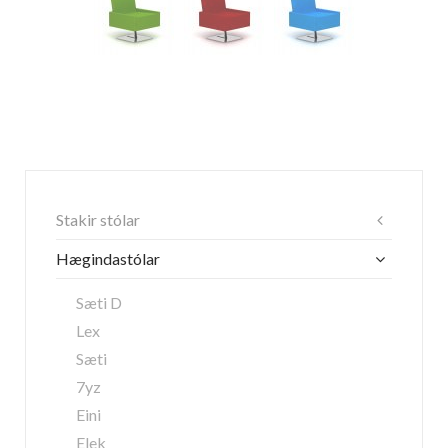
Stakir stólar
Hægindastólar
Sæti D
Lex
Sæti
7yz
Eini
Elek