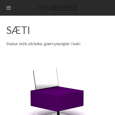
SÆTI
Stakur stóll, ull/leður, glært plexigler í baki