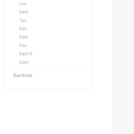
Lex
Sæti
7yz
Eini
Elek
Pex
Sæti K
Slaki
Barstólar