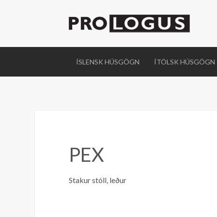
ÍSLENSK HÚSGÖGN
ÍTÖLSK HÚSGÖGN
PEX
Stakur stóll, leður