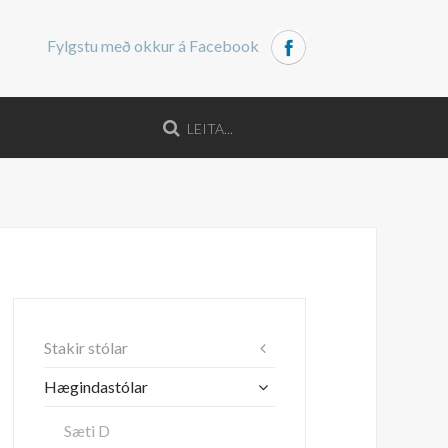
Fylgstu með okkur á Facebook
Stakir stólar
Hægindastólar
Sæti D