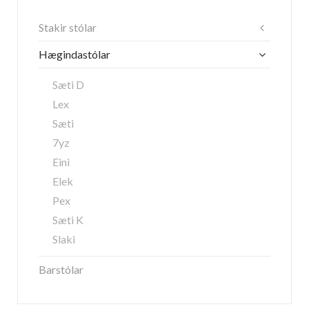
Stakir stólar
Hægindastólar
Sæti D
Lex
Sæti
7yz
Eini
Elek
Pex
Sæti K
Slaki
Barstólar