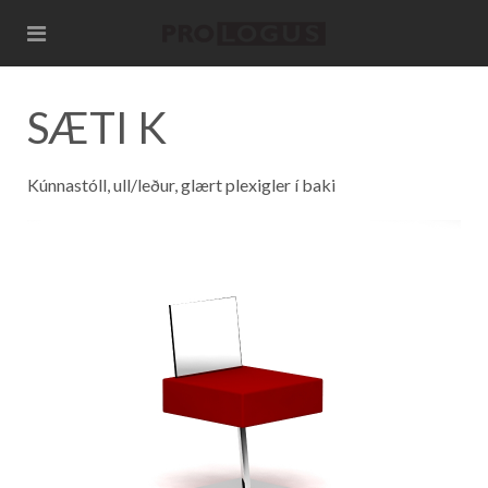
SÆTI K
Kúnnastóll, ull/leður, glært plexigler í baki