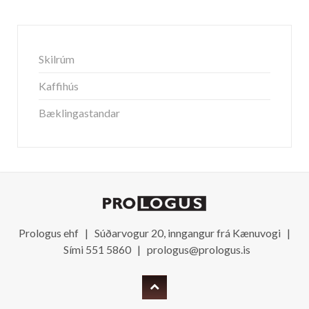
Skilrúm
Kaffihús
Bæklingastandar
Prologus ehf | Súðarvogur 20, inngangur frá Kænuvogi |
Sími 551 5860 |
prologus@prologus.is