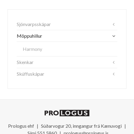
Sjónvarpsskápar
Möppuhillur
Harmony
Skenkar
Skúffuskápar
Prologus ehf | Súðarvogur 20, inngangur frá Kænuvogi |
Sími 551 5860 |
prologus@prologus.is