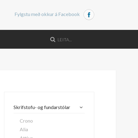
Fylgstu með okkur á Facebook
Skrifstofu- og fundarstólar
Crono
Alia
Attiva