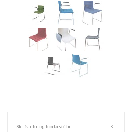
Skrifstofu- og fundarstólar