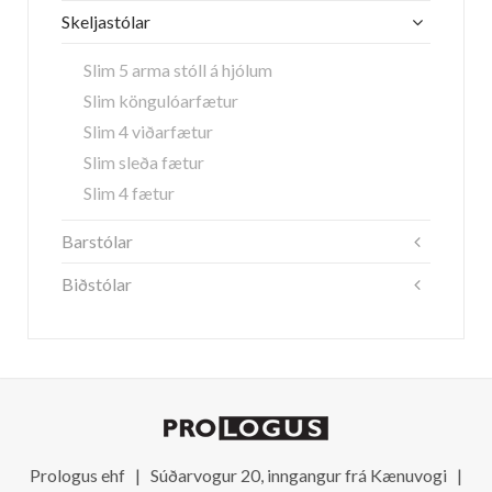
Skeljastólar
Slim 5 arma stóll á hjólum
Slim köngulóarfætur
Slim 4 viðarfætur
Slim sleða fætur
Slim 4 fætur
Barstólar
Biðstólar
Prologus ehf | Súðarvogur 20, inngangur frá Kænuvogi |