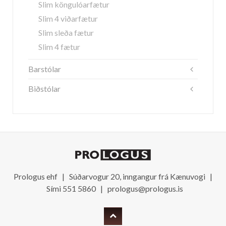
Slim köngulóarfætur
Slim 4 viðarfætur
Slim sleða fætur
Slim 4 fætur
Barstólar
Biðstólar
Prologus ehf | Súðarvogur 20, inngangur frá Kænuvogi |
Sími 551 5860 |
prologus@prologus.is