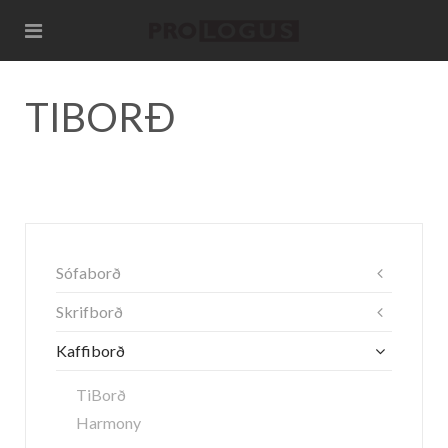
TIBORÐ
Sófaborð
Skrifborð
Kaffiborð
TiBorð
Harmony