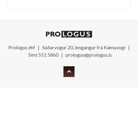
Prologus ehf | Súðarvogur 20, inngangur frá Kænuvogi |
Sími 551 5860 |
prologus@prologus.is