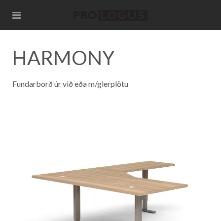
HARMONY
Fundarborð úr við eða m/glerplötu