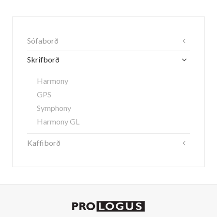
Sófaborð
Skrifborð
Harmony
GPS
Symphony
Harmony GL
Kaffiborð