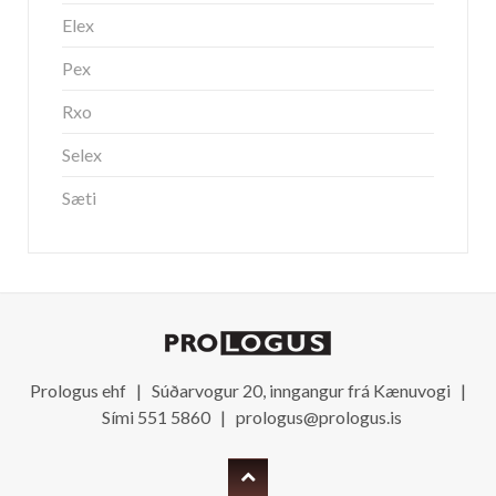
Elex
Pex
Rxo
Selex
Sæti
Prologus ehf | Súðarvogur 20, inngangur frá Kænuvogi |
Sími 551 5860 |
prologus@prologus.is