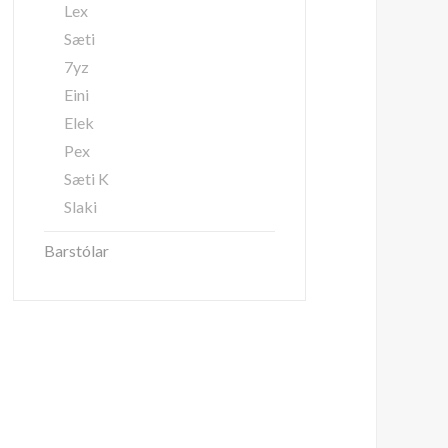
Lex
Sæti
7yz
Eini
Elek
Pex
Sæti K
Slaki
Barstólar