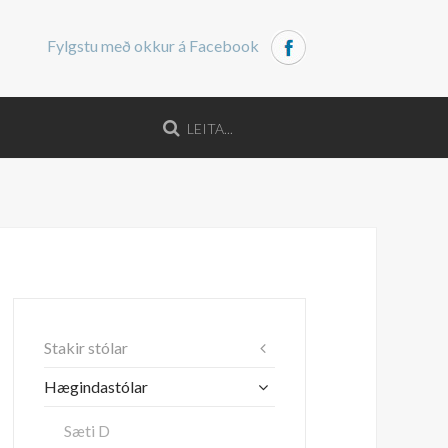
Fylgstu með okkur á Facebook
Stakir stólar
Hægindastólar
Sæti D