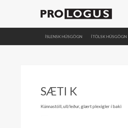
ÍSLENSK HÚSGÖGN
ÍTÖLSK HÚSGÖGN
SÆTI K
Kúnnastóll, ull/leður, glært plexigler í baki