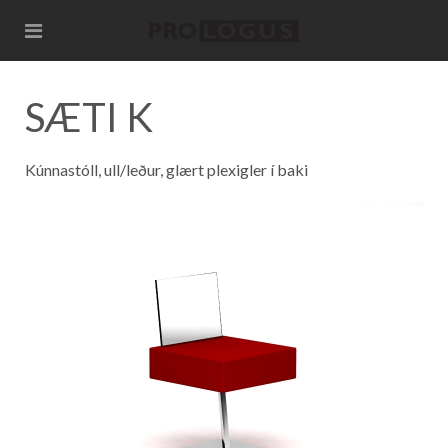
SÆTI K
Kúnnastóll, ull/leður, glært plexigler í baki