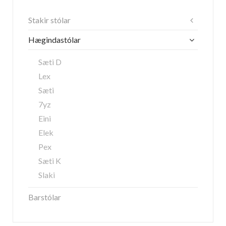
Stakir stólar
Hægindastólar
Sæti D
Lex
Sæti
7yz
Eini
Elek
Pex
Sæti K
Slaki
Barstólar