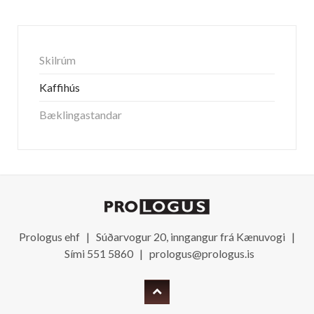
Skilrúm
Kaffihús
Bæklingastandar
Prologus ehf | Súðarvogur 20, inngangur frá Kænuvogi |
Sími 551 5860 |
prologus@prologus.is