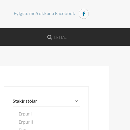
Fylgstu með okkur á Facebook
Stakir stólar
Erpur I
Erpur II
Elip