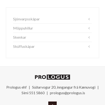
Sjónvarpsskápar
Möppuhillur
Skenkar
Skúffuskápar
Prologus ehf | Súðarvogur 20, inngangur frá Kænuvogi |
Sími 551 5860 |
prologus@prologus.is